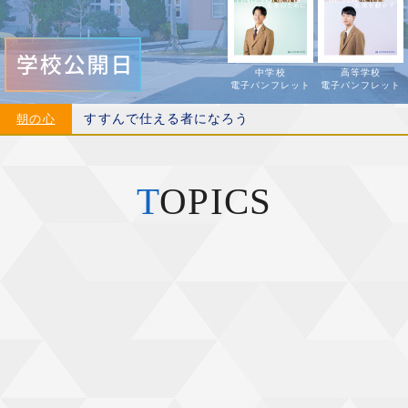
中学校
高等学校
電子パンフレット
電子パンフレット
すすんで仕える者になろう
朝の心
T
OPICS